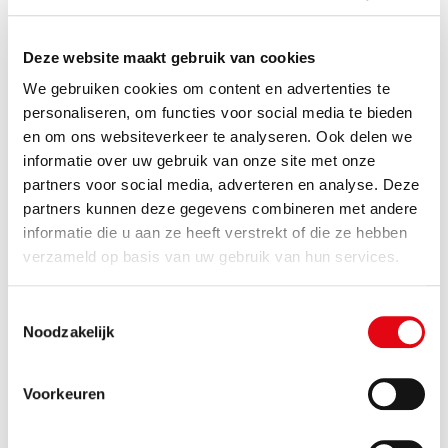
Plaats
Deze website maakt gebruik van cookies
We gebruiken cookies om content en advertenties te
personaliseren, om functies voor social media te bieden
Postcode
en om ons websiteverkeer te analyseren. Ook delen we
informatie over uw gebruik van onze site met onze
partners voor social media, adverteren en analyse. Deze
Land
partners kunnen deze gegevens combineren met andere
informatie die u aan ze heeft verstrekt of die ze hebben
Wat is je vraag?
(Vereist)
verzameld op basis van uw gebruik van hun services.
Toestemmingsselectie
Noodzakelijk
CAPTCHA
Voorkeuren
Versturen