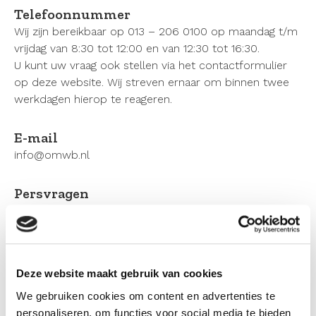
Telefoonnummer
Wij zijn bereikbaar op 013 – 206 0100 op maandag t/m
vrijdag van 8:30 tot 12:00 en van 12:30 tot 16:30.
U kunt uw vraag ook stellen via het contactformulier
op deze website. Wij streven ernaar om binnen twee
werkdagen hierop te reageren.
E-mail
info@omwb.nl
Persvragen
Voor persvragen kunt u terecht bij perswoordvoerder
Hanneke Beekers via 06-52 85 75 41, of
communicatie@omwb.nl
.
Deze website maakt gebruik van cookies
Klachtenregeling
We gebruiken cookies om content en advertenties te
Omgevingsdienst Midden- en West-Brabant hecht er
personaliseren, om functies voor social media te bieden