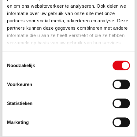
grote waarde aan dat medewerkers zich op een
en om ons websiteverkeer te analyseren. Ook delen we
correcte manier gedragen. Mocht het voorkomen dat
informatie over uw gebruik van onze site met onze
u te maken krijgt met een OMWB-medewerker in
partners voor social media, adverteren en analyse. Deze
functie die zich in uw ogen onbehoorlijk of ongewenst
partners kunnen deze gegevens combineren met andere
gedraagt,
dan kunt u dit melden.
informatie die u aan ze heeft verstrekt of die ze hebben
verzameld op basis van uw gebruik van hun services.
Toestemmingsselectie
Noodzakelijk
Voorkeuren
Statistieken
Marketing