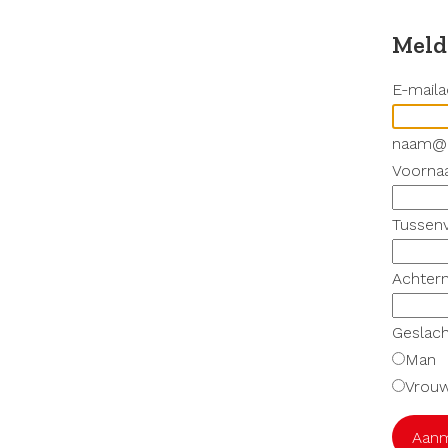
Meld
E-maila
naam@be
Voorn
Tussen
Achter
Geslach
Man
Vrou