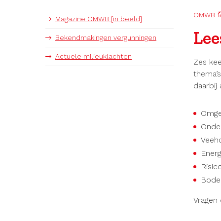
OMWB
Magazine OMWB [in beeld]
Lee
Bekendmakingen vergunningen
Actuele milieuklachten
Zes kee
thema’s
daarbij 
Omge
Onder
Veeho
Energ
Risic
Bode
Vragen