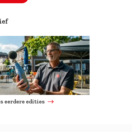
ief
s eerdere edities