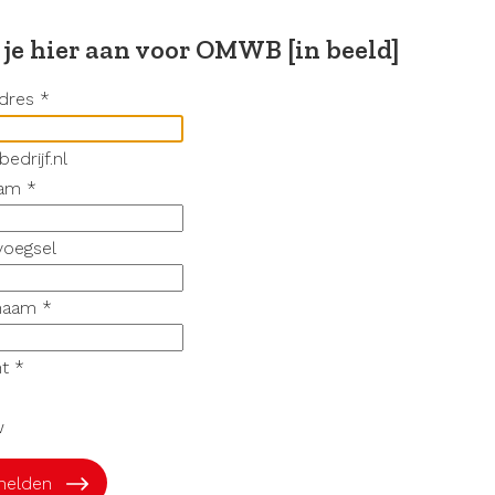
 je hier aan voor OMWB [in beeld]
dres
*
drijf.nl
aam
*
voegsel
naam
*
t
*
w