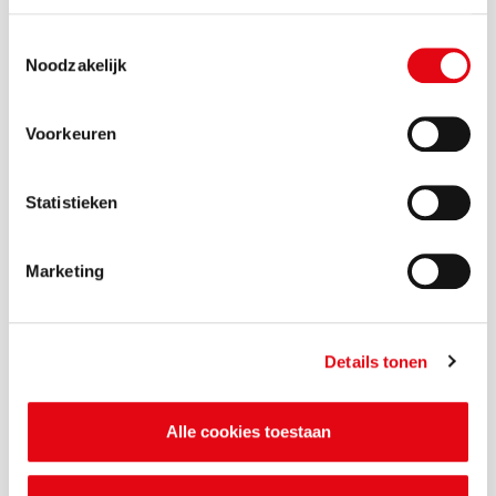
Toestemmingsselectie
Noodzakelijk
Zichtbaar samen werken
aan een schone, veilige
Voorkeuren
en duurzame leefomgeving
Statistieken
Marketing
Details tonen
Meld overlast bij de
MilieuKlachtenCentrale
(24/7 bereikbaar)
Alle cookies toestaan
Naar website