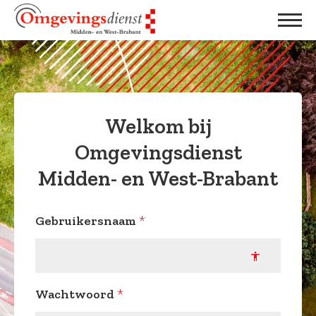
Ga
Spring
Sitemap
naar
naar
de
de
inhoud
navigatie
Welkom bij
Omgevingsdienst
Midden- en West-Brabant
Gebruikersnaam
*
Wachtwoord
*