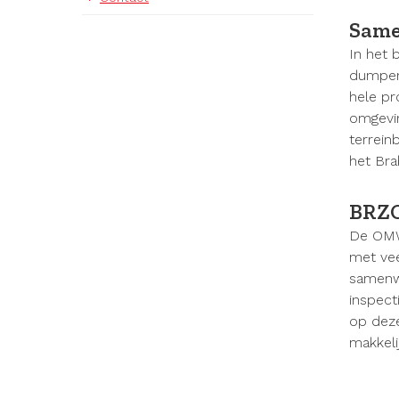
Same
In het 
dumpen 
hele pr
omgevin
terrei
het Bra
BRZ
De OMWB
met vee
samenw
inspect
op deze
makkeli