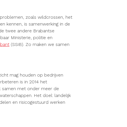
 problemen, zoals wildcrossen, het
zen kennen, is samenwerking in de
 de twee andere Brabantse
ar Ministerie, politie en
abant
(SSiB). Zo maken we samen
zicht mag houden op bedrijven
rbeteren is in 2014 het
ijk samen met onder meer de
waterschappen. Het doel: landelijk
delen en risicogestuurd werken