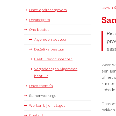
OMWB
Onze opdrachtgevers
Sam
Organogram
Ons bestuur
Ris
Algemeen bestuur
pro
esse
Dagelijks bestuur
Bestuursdocumenten
Waar we
Vergaderingen Algemeen
een gem
bestuur
of het 
kunnen 
Onze thema’s
schade 
Samenwerkingen
Daarom 
Werken bij en stages
pakken.
Contact