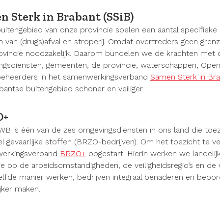
n Sterk in Brabant (SSiB)
buitengebied van onze provincie spelen een aantal specifieke
van (drugs)afval en stroperij. Omdat overtreders geen gren
ovincie noodzakelijk. Daarom bundelen we de krachten met
gsdiensten, gemeenten, de provincie, waterschappen, Openba
nbeheerders in het samenwerkingsverband
Samen Sterk in Br
bantse buitengebied schoner en veiliger.
O+
 is één van de zes omgevingsdiensten in ons land die toe
l gevaarlijke stoffen (BRZO-bedrijven). Om het toezicht te ve
erkingsverband
BRZO+
opgestart. Hierin werken we landel
ie op de arbeidsomstandigheden, de veiligheidsregio’s en de 
lfde manier werken, bedrijven integraal benaderen en beoor
jker maken.