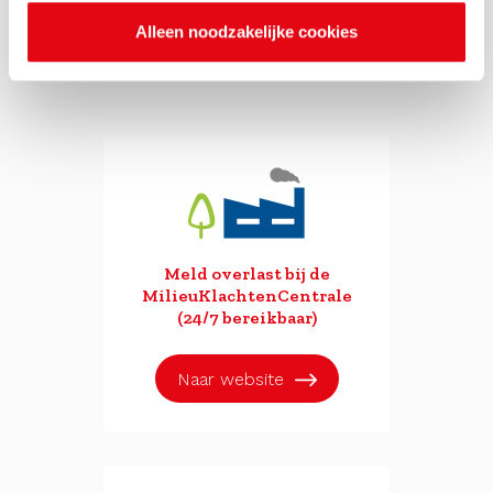
aan een schone, veilige
Alleen noodzakelijke cookies
en duurzame leefomgeving
Meld overlast bij de
MilieuKlachtenCentrale
(24/7 bereikbaar)
Naar website