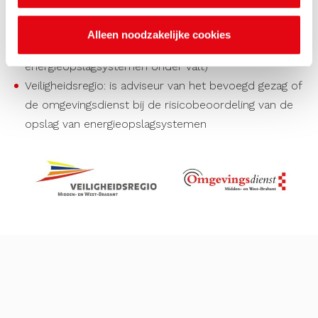
Omgevingsdienst: verleent vergunningen, adviseert en
houdt toezicht op de naleving van milieu- en
Alleen noodzakelijke cookies
omgevingswetgeving (waar opslag van
energieopslagsystemen onder valt)
Veiligheidsregio: is adviseur van het bevoegd gezag of
de omgevingsdienst bij de risicobeoordeling van de
opslag van energieopslagsystemen