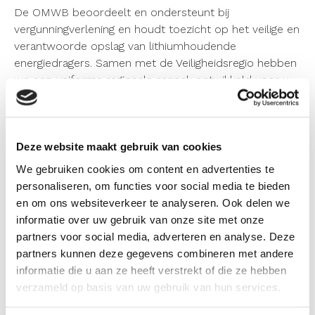
De OMWB beoordeelt en ondersteunt bij
vergunningverlening en houdt toezicht op het veilige en
verantwoorde opslag van lithiumhoudende
energiedragers. Samen met de Veiligheidsregio hebben
we een uniforme regionale aanpak ontwikkeld voor u
als gemeente. Met deze aanpak kunnen we voor uw
gemeente maatwerk aanbieden.
Deze website maakt gebruik van cookies
Wat te doen?
Heeft u als gemeente te maken met (nieuwe)
We gebruiken cookies om content en advertenties te
initiatieven rondom energieopslag binnen uw
personaliseren, om functies voor social media te bieden
gemeente? Neem dan vroegtijdig contact op met de
en om ons websiteverkeer te analyseren. Ook delen we
Omgevingsdienst Midden- en West-Brabant (OMWB)
informatie over uw gebruik van onze site met onze
via
energieopslag@omwb.nl
. Neem daarnaast ook
partners voor social media, adverteren en analyse. Deze
contact op met de Veiligheidsregio Midden- en West-
partners kunnen deze gegevens combineren met andere
Brabant via
info@brandweermwb.nl
.
informatie die u aan ze heeft verstrekt of die ze hebben
verzameld op basis van uw gebruik van hun services.
Wij denken graag met u mee over de juiste aanpak,