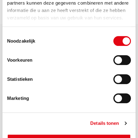
vallen.
partners kunnen deze gegevens combineren met andere
informatie die u aan ze heeft verstrekt of die ze hebben
verzameld op basis van uw gebruik van hun services.
Toestemmingsselectie
Noodzakelijk
Voorkeuren
Zichtbaar samen werken
aan een schone, veilige
Statistieken
en duurzame leefomgeving
Marketing
Details tonen