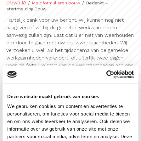
OMWB
/
Meldformulieren bouw
/
Bedankt –
startmelding Bouw
Hartelijk dank voor uw bericht. Wij kunnen nog niet
aangeven of wij bij de gemelde werkzaamheden
aanwezig zullen zijn. Laat dat u er niet van weerhouden
om door te gaan met uw bouwwerkzaamheden. Wij
verzoeken u wel, als het tijdschema van de gemelde
werkzaamheden verandert, dit
uiterlijk twee dagen
voor de feitelijke start van de werkzaamheden aan ons
door te geven, zodat wij hierop tijdig kunnen
anticiperen.
Deze website maakt gebruik van cookies
Met nadruk verzoeken wij u, mochten er ten opzichte
van de verleende omgevingsvergunning ‘bouw’ nog
We gebruiken cookies om content en advertenties te
inhoudelijke wijzigingen plaatsvinden, dat u ons hierover
personaliseren, om functies voor social media te bieden
zo spoedig en volledig mogelijk informeert. Zo kunnen
en om ons websiteverkeer te analyseren. Ook delen we
wij
voorafgaand aan de uitvoering
toetsen of de
informatie over uw gebruik van onze site met onze
wijzigingen binnen de verleende vergunning kunnen
partners voor social media, adverteren en analyse. Deze