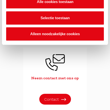
Alle cookies toestaan
Meld overlast bij de
MilieuKlachtenCentrale
(24/7 bereikbaar)
Selectie toestaan
Naar website
Alleen noodzakelijke cookies
Neem contact met ons op
Contact