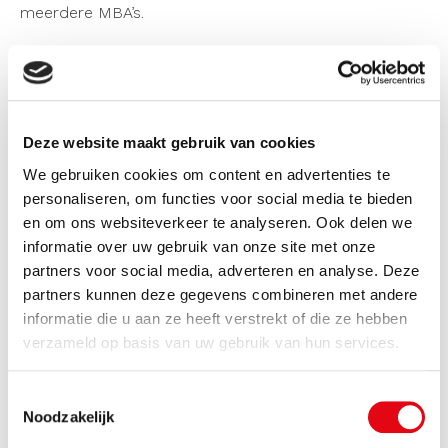
meerdere MBA’s.
We controleren het resultaat en de opmerkingen en
geven dat door aan Globescope; zo kunnen de
algoritmes worden verbeterd. Globescope heeft niet
alleen de drie Brabantse omgevingsdiensten als klant,
Deze website maakt gebruik van cookies
ook andere diensten waardoor het systeem nog
We gebruiken cookies om content en advertenties te
sneller kan leren. De drie Brabantse diensten werken
personaliseren, om functies voor social media te bieden
nauw samen om tegen zo laag mogelijke kosten het
en om ons websiteverkeer te analyseren. Ook delen we
maximale rendement te halen. Het is namelijk niet de
informatie over uw gebruik van onze site met onze
bedoeling – vanwege de kosten – om alle inrichtingen
partners voor social media, adverteren en analyse. Deze
‘door het systeem te halen’. We proberen met een
partners kunnen deze gegevens combineren met andere
steekproef van een bepaalde branche een eerste
informatie die u aan ze heeft verstrekt of die ze hebben
beeld te krijgen over de uniformiteit en de
verzameld op basis van uw gebruik van hun services.
betrouwbaarheid. Afhankelijk van de resultaten kunnen
we branches grootschalig omzetten of is het misschien
Toestemmingsselectie
toch nodig om meer inrichtingen per branche in het
Noodzakelijk
systeem van Globescope in te voeren. De eerste