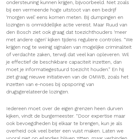
ondersteuning kunnen krijgen, bijvoorbeeld. Niet zoals
bij een vermeende hoge uitstoot van een bedrijf
‘morgen wel’ eens komen meten. Bij dumpingen en
lozingen is onmiddellijke actie vereist. Maar Ruud van
den Bosch ziet ook graag dat toezichthouders ‘meer
met andere ogen’ kijken tijdens reguliere controles. “We
krijgen nog te weinig signalen van mogelijke criminaliteit
of verdachte zaken, terwijl dat veel kan opleveren. Wil
je effectief de beschikbare capaciteit inzetten, dan
moet je informatiegestuurd toezicht houden.” En hij
ziet graag nieuwe initiatieven van de OMWB, zoals het
inzetten van e-noses bij opsporing van
drugsgerelateerde lozingen.
Iedereen moet over de eigen grenzen heen durven
kijken, vindt de burgemeester. “Door expertise maar
ook bevoegdheden bij elkaar te brengen, kun je als
overheid ook veel beter een vuist maken. Laten we
vooral niet op eilandjes blijven zitten, maar verbinden.