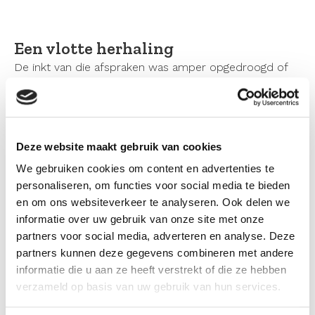
Een vlotte herhaling
De inkt van die afspraken was amper opgedroogd of
opnieuw, in dezelfde mestkelder, bleek er sprake van
drugsafval. Daarbij verliep alles een stuk vlotter, met
name door de aanstelling van een casemanager aan de
zijde van de OMWB. Ruud van den Bosch: “Wie
Deze website maakt gebruik van cookies
schakelen we in? Welke weg moet je daarvoor
bewandelen? Hoe regelen we een gecontroleerde
We gebruiken cookies om content en advertenties te
afvoer? Het verliep de tweede keer echt veel vlotter,
personaliseren, om functies voor social media te bieden
iedereen stond gelijk in de juiste positie.”
en om ons websiteverkeer te analyseren. Ook delen we
informatie over uw gebruik van onze site met onze
partners voor social media, adverteren en analyse. Deze
De communicatie met de omwonenden via de
partners kunnen deze gegevens combineren met andere
casemanager verliep voortreffelijk, blikt de
informatie die u aan ze heeft verstrekt of die ze hebben
burgemeester tevreden terug. “De casemanager was
verzameld op basis van uw gebruik van hun services.
continu beschikbaar om informatie te geven, vragen te
beantwoorden, handelingsperspectief te bieden. De