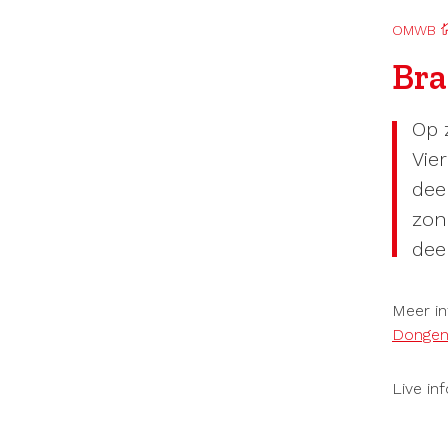
OMWB
Bra
Op 
Vie
dee
zon
deel
Meer in
Donge
Live in