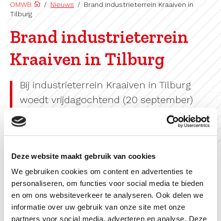
OMWB
/
Nieuws
/
Brand industrieterrein Kraaiven in
Tilburg
Brand industrieterrein
Kraaiven in Tilburg
Bij industrieterrein Kraaiven in Tilburg
woedt vrijdagochtend (20 september)
een grote brand. De
Milieuklachtencentrale is hiervan op de
hoogte.
Deze website maakt gebruik van cookies
We gebruiken cookies om content en advertenties te
De communicatie over de brand is in handen van de
personaliseren, om functies voor social media te bieden
Veiligheidsregio Midden- en West-Brabant. Alle
en om ons websiteverkeer te analyseren. Ook delen we
informatie vindt u op deze site:
informatie over uw gebruik van onze site met onze
https://www.vrmwb.nl/nl-
partners voor social media, adverteren en analyse. Deze