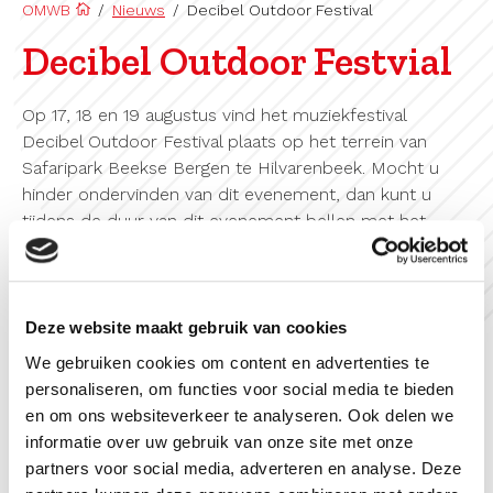
OMWB
/
Nieuws
/
Decibel Outdoor Festival
Decibel Outdoor Festvial
Op 17, 18 en 19 augustus vind het muziekfestival
Decibel Outdoor Festival plaats op het terrein van
Safaripark Beekse Bergen te Hilvarenbeek. Mocht u
hinder ondervinden van dit evenement, dan kunt u
tijdens de duur van dit evenement bellen met het
speciaal voor dit evenement opengestelde
klachtennummer: 088-9000370. Tijdens alle
festivaldagen worden tevens geluidmetingen
uitgevoerd in opdracht van de gemeente Hilvarenbeek.
Deze website maakt gebruik van cookies
Ondanks dat getoetst wordt aan de
We gebruiken cookies om content en advertenties te
geluidgrenswaarden van de vergunning, kunt u mogelijk
personaliseren, om functies voor social media te bieden
toch geluidhinder ondervinden.
en om ons websiteverkeer te analyseren. Ook delen we
informatie over uw gebruik van onze site met onze
partners voor social media, adverteren en analyse. Deze