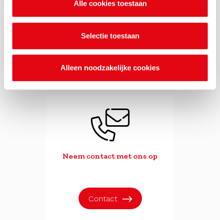
Alle cookies toestaan
Meld overlast bij de
MilieuKlachtenCentrale
(24/7 bereikbaar)
Selectie toestaan
Naar website
Alleen noodzakelijke cookies
Neem contact met ons op
Contact