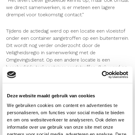
“Het levert beter gedeelde kennis op, maar ook omdat
we direct samenwerken, is er meteen een lagere
drempel voor toekomstig contact.”
Tijdens de actiedag werd op een locatie een vloeistof
onder een container aangetroffen op een buitenterrein.
Dit wordt nog verder onderzocht door de
Veiligheidsregio in samenwerking met de
Omgevingsdienst. Op een andere locatie is een
beschadigde tankcontainer aangetroffen. Ook werd op
een aantal locaties opslag van materialen aangetroffen
die mogelijk strijdig zijn met het geldende
Omgevingsplan. De overtredingen of constateringen
vanuit deze actiedag worden opgepakt door de
Deze website maakt gebruik van cookies
organisatie die bevoegd gezag is voor de situatie.
We gebruiken cookies om content en advertenties te
personaliseren, om functies voor social media te bieden
en om ons websiteverkeer te analyseren. Ook delen we
informatie over uw gebruik van onze site met onze
partners voor social media, adverteren en analyse. Deze