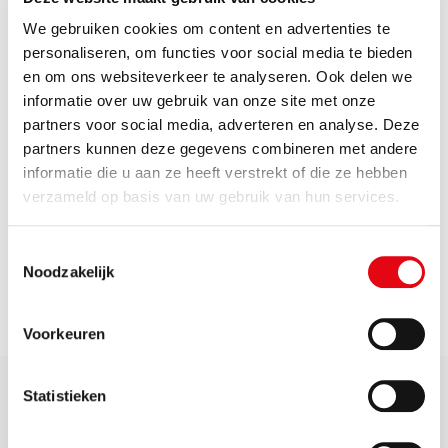
Milieu Klachten Centrale (MKC) door een
We gebruiken cookies om content en advertenties te
technische storing tijdelijk
telefonisch
personaliseren, om functies voor social media te bieden
niet bereikbaar.
en om ons websiteverkeer te analyseren. Ook delen we
informatie over uw gebruik van onze site met onze
partners voor social media, adverteren en analyse. Deze
We werken aan een oplossing en houden je op de
partners kunnen deze gegevens combineren met andere
hoogte! Excuses voor het ongemak.
informatie die u aan ze heeft verstrekt of die ze hebben
verzameld op basis van uw gebruik van hun services.
Als je een klacht of melding wilt indienen kun je dit
Toestemmingsselectie
digitaal
momenteel
doen via de website
Noodzakelijk
www.milieuklachtencentrale.nl
.
Voorkeuren
Statistieken