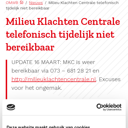
OMWB
/
Nieuws
/
Milieu Klachten Centrale telefonisch
tijdelijk niet bereikbaar
Milieu Klachten Centrale
telefonisch tijdelijk niet
bereikbaar
UPDATE 16 MAART: MKC is weer
bereikbaar via
073 – 681 28 21 en
http://
milieuklachtencentrale.nl
. Excuses
voor het ongemak.
///
Op dit moment (zondag 15 maart) is de
Deze website maakt gebruik van cookies