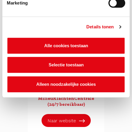
Marketing
Zichtbaar samen werken
aan een schone, veilige
Details tonen
en duurzame leefomgeving
Alle cookies toestaan
Selectie toestaan
Alleen noodzakelijke cookies
Meld overlast bij de
MilieuKlachtenCentrale
(24/7 bereikbaar)
Naar website