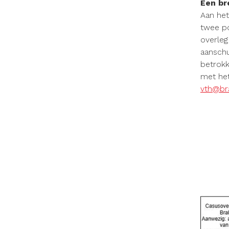
Een br
Aan het
twee po
overleg
aanschu
betrokk
met het
vth@bra