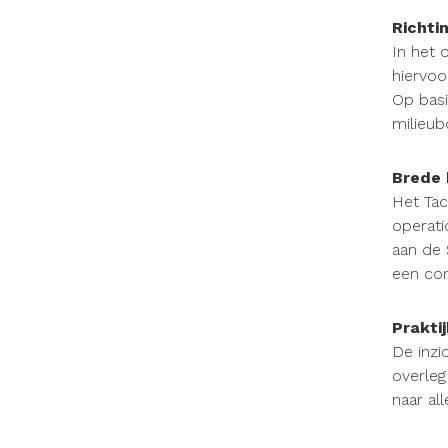
Richti
In het 
hiervoo
Op basi
milieub
Brede 
Het Tac
operati
aan de 
een com
Prakti
De inzi
overleg
naar all