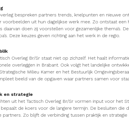
ng
overleg bespreken partners trends, knelpunten en nieuwe on
r voorbeelden uit hun dagelijkse werk mee. Zo ontstaat een h
s daarvan doen zij voorstellen voor gezamenlijke thema’s. D
oa’s. Deze keuzes geven richting aan het werk in de regio.
blik
tisch Overleg Br/Sr staat niet op zichzelf. Het haalt informat
onele overleggen in Brabant. Ook volgt het landelijke ontwikk
Strategische Milieu Kamer en het Bestuurlijk Omgevingsberaa
pleet beeld van de opgaven waar partners samen voor staa
jk en strategie
chten uit het Tactisch Overleg Br/Sr vormen input voor het St
 bepaalt de koers voor de langere termijn. De besluiten di
e partners. Zo blijft de verbinding tussen praktijk en strategie 