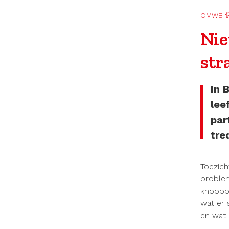
OMWB
Nie
str
In 
lee
par
tre
Toezich
problem
knooppu
wat er 
en wat 