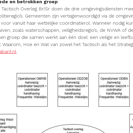
ede en betrokken groep
 Tactisch Overleg Br/Sr doen de drie omgevingsdiensten mee
litieregio’s. Gemeenten zijn vertegenwoordigd via de omgevin
 voor vanuit haar wettelijke coördinatierol. Wanneer nodig k
iven, zoals waterschappen, veiligheidsregio’s, de NVWA of d
en groep die samen werkt aan één doel: een veilige en leefba
 Waarom, Hoe en Wat van zowel het Tactisch als het Strategis
bant.nl
.