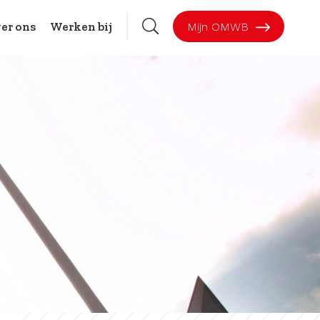
er ons
Werken bij
Mijn OMWB