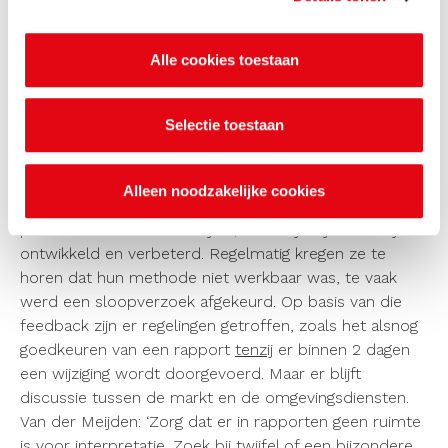
mogelijk te beperken.
Alle cookies toestaan
Ervaringen van de
omgevingsdiensten
Selectie toestaan
Na een korte koffiebreak was het tijd voor de
omgevingsdiensten van de provincie Noord-Brabant.
Geert-Jan van der Meijden (ODBN), Emmely Mulder
Alleen noodzakelijke cookies
(OMWB) en Jordi de Ruijter (ODZOB) betraden het
podium. Ze bestaan nu 5 jaar; in die tijd zijn werkwijzen
ontwikkeld en verbeterd. Regelmatig kregen ze te
horen dat hun methode niet werkbaar was, te vaak
werd een sloopverzoek afgekeurd. Op basis van die
feedback zijn er regelingen getroffen, zoals het alsnog
goedkeuren van een rapport
tenzij
er binnen 2 dagen
een wijziging wordt doorgevoerd. Maar er blijft
discussie tussen de markt en de omgevingsdiensten.
Van der Meijden: ‘Zorg dat er in rapporten geen ruimte
is voor interpretatie. Zoek bij twijfel of een bijzondere