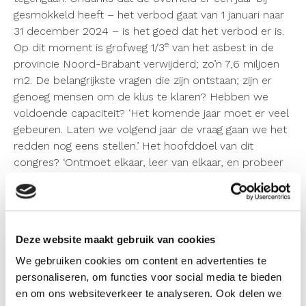
gesmokkeld heeft – het verbod gaat van 1 januari naar
31 december 2024 – is het goed dat het verbod er is.
e
Op dit moment is grofweg 1/3
van het asbest in de
provincie Noord-Brabant verwijderd; zo’n 7,6 miljoen
m2. De belangrijkste vragen die zijn ontstaan; zijn er
genoeg mensen om de klus te klaren? Hebben we
voldoende capaciteit? ‘Het komende jaar moet er veel
gebeuren. Laten we volgend jaar de vraag
gaan we het
redden
nog eens stellen.’ Het hoofddoel van dit
congres? ‘Ontmoet elkaar, leer van elkaar, en probeer
met elkaar die klus te klaren. Zorg er samen voor dat
we van pessimisme naar optimisme gaan.’
Het aanbod geleidelijk in de markt
Deze website maakt gebruik van cookies
brengen
We gebruiken cookies om content en advertenties te
Udo Waltman, directeur van SGS Search, is ook blij
personaliseren, om functies voor social media te bieden
met het asbestdakenverbod. ’Zonder een verbod
en om ons websiteverkeer te analyseren. Ook delen we
gebeurt er niets. Het systeem staat; nu is het tijd