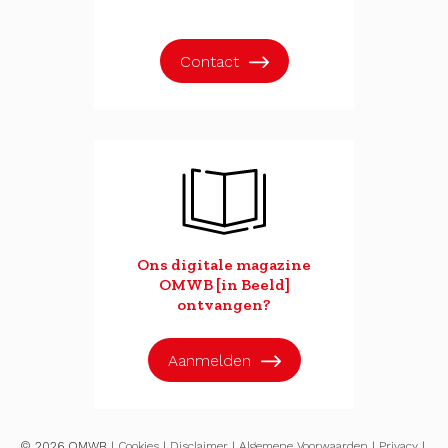
Contact
Ons digitale magazine
OMWB [in Beeld]
ontvangen?
Aanmelden
© 2026 OMWB |
Cookies
|
Disclaimer
|
Algemene Voorwaarden
|
Privacy
|