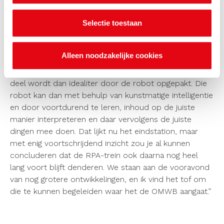
Vooravond
Selectie toestaan
Waar het eindigt? Krijn: “Waar we in ieder geval naartoe
willen werken is dat de collega’s van bijvoorbeeld
vergunningverlening de écht uitdagende
Alleen noodzakelijke cookies
vergunningaanvragen en meldingen met aandacht voor
hun rekening kunnen nemen. Het overige overgrote
deel wordt dan idealiter door de robot opgepakt. Die
robot kan dan met behulp van kunstmatige intelligentie
en door voortdurend te leren, inhoud op de juiste
manier interpreteren en daar vervolgens de juiste
dingen mee doen. Dat lijkt nu het eindstation, maar
met enig voortschrijdend inzicht zou je al kunnen
concluderen dat de RPA-trein ook daarna nog heel
lang voort blijft denderen. We staan aan de vooravond
van nog grotere ontwikkelingen, en ik vind het tof om
die te kunnen begeleiden waar het de OMWB aangaat.”