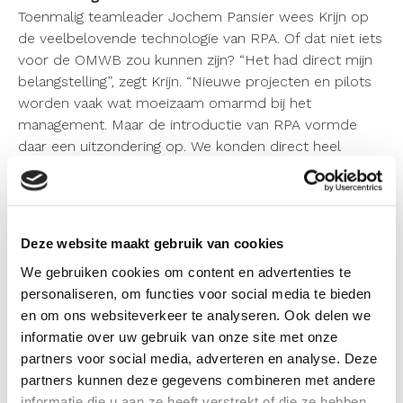
Toenmalig teamleader Jochem Pansier wees Krijn op
de veelbelovende technologie van RPA. Of dat niet iets
voor de OMWB zou kunnen zijn? “Het had direct mijn
belangstelling”, zegt Krijn. “Nieuwe projecten en pilots
worden vaak wat moeizaam omarmd bij het
management. Maar de introductie van RPA vormde
daar een uitzondering op. We konden direct heel
concreet laten zien wat het precies doet. Daardoor
konden we zelfs de meest kritische geesten
overtuigen”, vertelt Krijn. “Zo begonnen we met
sloopmeldingen binnen asbest. Omstanders zagen het
Deze website maakt gebruik van cookies
proces op het scherm voor hun ogen voltrekken. Je
We gebruiken cookies om content en advertenties te
had een mutatieprotocol, zag hoe de mail werd
personaliseren, om functies voor social media te bieden
opgepakt, verwerkt, een zaak werd aangemaakt,
en om ons websiteverkeer te analyseren. Ook delen we
omgevingsdossier gevuld, activiteit gevuld en tot slot
informatie over uw gebruik van onze site met onze
de zaak weer werd afgesloten. Je moet het zien als
partners voor social media, adverteren en analyse. Deze
een volwaardig medewerker die weliswaar virtueel
partners kunnen deze gegevens combineren met andere
vanaf een server werkt maar daar gewoon
informatie die u aan ze heeft verstrekt of die ze hebben