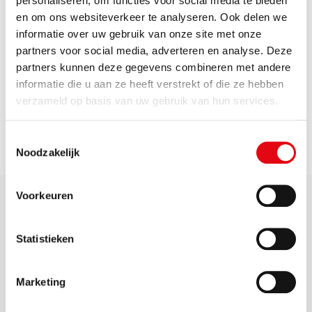
personaliseren, om functies voor social media te bieden
ICT-leverancier. Gedurende de overzetting zijn OMWB-
en om ons websiteverkeer te analyseren. Ook delen we
medewerkers op hun mobiele nummers wel gewoon
informatie over uw gebruik van onze site met onze
bereikbaar. Berichten die bestemd zijn voor het
partners voor social media, adverteren en analyse. Deze
centrale telefoonnummer 013-206 0100, kunt u sturen
partners kunnen deze gegevens combineren met andere
naar
info@omwb.nl
.
informatie die u aan ze heeft verstrekt of die ze hebben
verzameld op basis van uw gebruik van hun services.
Toestemmingsselectie
Meer nieuws
Noodzakelijk
Voorkeuren
Statistieken
Zichtbaar samen werken
Marketing
aan een schone, veilige