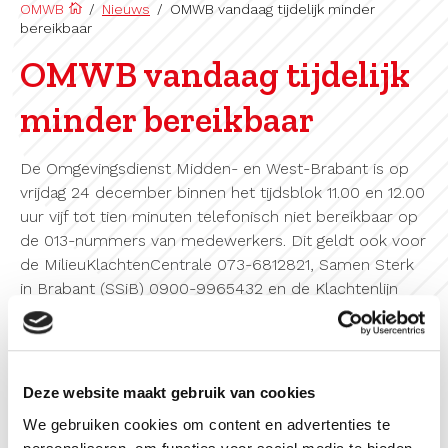
OMWB
/
Nieuws
/
OMWB vandaag tijdelijk minder
bereikbaar
OMWB vandaag tijdelijk
minder bereikbaar
De Omgevingsdienst Midden- en West-Brabant is op
vrijdag 24 december binnen het tijdsblok 11.00 en 12.00
uur vijf tot tien minuten telefonisch niet bereikbaar op
de 013-nummers van medewerkers. Dit geldt ook voor
de MilieuKlachtenCentrale 073-6812821, Samen Sterk
in Brabant (SSiB) 0900-9965432 en de Klachtenlijn
Zeeland (0118-412323) die bij dezelfde telefooncentrale
uitkomen. Het centrale telefoonnummer 013-206 0100
is de hele vrijdagmiddag niet bereikbaar.
Deze website maakt gebruik van cookies
De verminderde bereikbaarheid komt door het
We gebruiken cookies om content en advertenties te
overzetten van onze telefonieservers naar een nieuwe