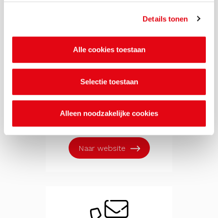
en duurzame leefomgeving
Details tonen
Alle cookies toestaan
Selectie toestaan
Meld overlast bij de
MilieuKlachtenCentrale
Alleen noodzakelijke cookies
(24/7 bereikbaar)
Naar website