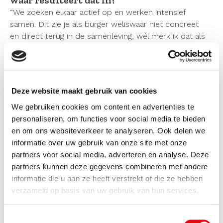
“We zoeken elkaar actief op en werken intensief
samen. Dit zie je als burger weliswaar niet concreet
en direct terug in de samenleving, wél merk ik dat als
in het besluitvormingsproces iets wringt, dat
je dan onderling sneller doorvraagt als je elkaar kent.
Dit versterkt weer de kwaliteit
van de besluitvorming tussen
Deze website maakt gebruik van cookies
overheidsorganisaties. Dáár zit wat mij betreft winst in.
We gebruiken cookies om content en advertenties te
Want de Omgevingswet vraagt dat we – beter dan tot
personaliseren, om functies voor social media te bieden
nu toe – elkaar opzoeken, sneller tot besluitvorming
en om ons websiteverkeer te analyseren. Ook delen we
komen. Als je nu al samenwerkt, mensen kent, bouw je
informatie over uw gebruik van onze site met onze
samen een netwerk op met gemeenten, waterschap
partners voor social media, adverteren en analyse. Deze
et cetera waar we straks allemaal de vruchten van
partners kunnen deze gegevens combineren met andere
plukken.”
informatie die u aan ze heeft verstrekt of die ze hebben
verzameld op basis van uw gebruik van hun services.
Waarin zit dan specifiek uw aandeel?
“Ik adresseer, ik vertaal bijvoorbeeld problemen en
Toestemmingsselectie
vragen vanuit de praktijk terug naar de VNG, en