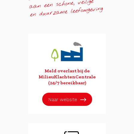
aan een schone, veilige
en duurzame leefomgeving
Meld overlast bij de
MilieuKlachtenCentrale
(24/7 bereikbaar)
Naar website