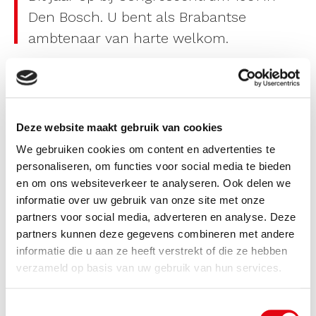
Den Bosch. U bent als Brabantse
ambtenaar van harte welkom.
De Brabantse Studiedag is het jaarlijkse evenement dat
draait om Omgevingsveiligheid. Ruim 120 ambtenaren
uit Brabant komen jaarlijks bij elkaar om over en van
Deze website maakt gebruik van cookies
elkaar te leren.
We gebruiken cookies om content en advertenties te
personaliseren, om functies voor social media te bieden
Het exacte programma is nog niet bekend. Wel is
en om ons websiteverkeer te analyseren. Ook delen we
duidelijk dat na een plenair ochtendprogramma er ’s
informatie over uw gebruik van onze site met onze
middags weer gekozen worden uit diverse excursies in
partners voor social media, adverteren en analyse. Deze
de omgeving van Den Bosch.
partners kunnen deze gegevens combineren met andere
informatie die u aan ze heeft verstrekt of die ze hebben
Voor wie?
verzameld op basis van uw gebruik van hun services.
De dag is bedoeld voor overheidsmedewerkers
(provincie, Brabantse veiligheidsregio’s, gemeenten,
Toestemmingsselectie
omgevingsdiensten, GGD, waterschappen, etc.) van alle