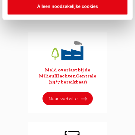
aan een schone, veilige
en duurzame leefomgeving
Alleen noodzakelijke cookies
Meld overlast bij de
MilieuKlachtenCentrale
(24/7 bereikbaar)
Naar website