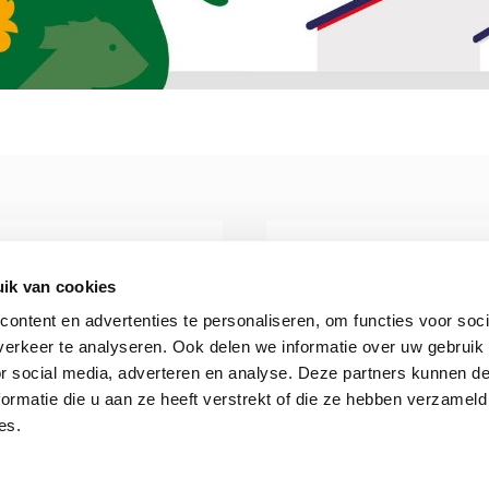
ik van cookies
ontent en advertenties te personaliseren, om functies voor soci
erkeer te analyseren. Ook delen we informatie over uw gebruik
Meld overlast bij de
Neem contact met ons
or social media, adverteren en analyse. Deze partners kunnen 
lieuKlachtenCentrale
(24/7 bereikbaar)
ormatie die u aan ze heeft verstrekt of die ze hebben verzameld
es.
Naar website
Contact