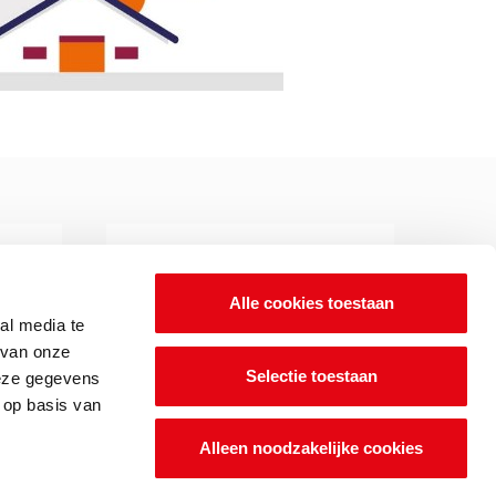
Alle cookies toestaan
al media te
 van onze
 op
Ons digitale magazine
Selectie toestaan
deze gegevens
OMWB [in Beeld]
ontvangen?
 op basis van
Alleen noodzakelijke cookies
Aanmelden