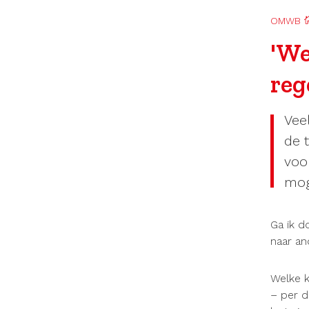
OMWB
'We
reg
Vee
de 
voo
mog
Ga ik d
naar an
Welke k
– per d