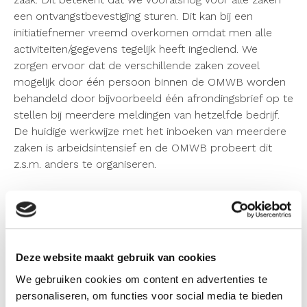
een ontvangstbevestiging sturen
. Dit kan bij een
initiatiefnemer vreemd overkomen omdat men alle
activiteiten/gegevens tegelijk heeft ingediend. We
zorgen er
voor dat de verschillende zaken zoveel
mogelijk door één persoon binnen de OMWB worden
behandeld door bijvoorbeeld één afrondingsbrief op te
stellen bij meerdere meldingen van hetzelfde bedrijf.
De huidige werkwijze met het inboeken van meerdere
zaken is arbeidsintensief en de OMWB probeert dit
z.s.m. anders te organiseren.
Zijn de initiatiefnemers in staat om alle
relevante gegeven in te dienen?
Op de eerste plaats wordt opgemerkt dat geen enkel
veld in het Omgevingsloket verplicht is. Hierdoor kan
Deze website maakt gebruik van cookies
essentiële informatie zoals adres en contactgegevens
We gebruiken cookies om content en advertenties te
niet zijn opgenomen in het initiatief wat de gemeente /
personaliseren, om functies voor social media te bieden
OMWB (behandeldienst) ontvangt. De initiatiefnemer