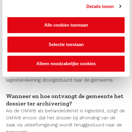
leges?
Details tonen
Het opstellen van het legesbesluit en de inning van de
milieuleges gebeurt door de gemeente. De milieuleges
kunnen alleen maar geheven worden over
Alle cookies toestaan
vergunningaanvragen. De OMWB verstrekt de
gemeente via Jeleefomgeving een overzicht van de
Selectie toestaan
activiteiten waarover leges geheven kunnen worden.
De initiatiefnemer wordt in het begin van het proces
op de hoogte gesteld dat er milieuleges verbonden zijn
Alleen noodzakelijke cookies
aan de ingediende aanvraag. Wanneer de OMWB niet
de behandeldienst is, wordt het advies incl. de
legesberekening doorgestuurd naar de gemeente.
Wanneer en hoe ontvangt de gemeente het
dossier ter archivering?
Als de OMWB als behandeldienst is ingesteld, zorgt de
OMWB ervoor dat het dossier bij afronding van de
zaak via Jeleefomgeving wordt teruggestuurd naar de
gemeente.