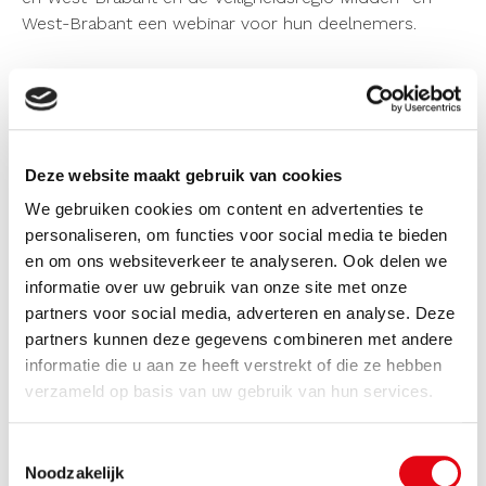
West-Brabant
een webinar voor hun deelnemers.
Webinar en programma
We bieden het webinar twee keer aan:
woensdag 1 april van 10.30 – 11.30 uur
Deze website maakt gebruik van cookies
maandag 13 april van 12 – 13 uur
We gebruiken cookies om content en advertenties te
personaliseren, om functies voor social media te bieden
Tijdens dit webinar gaan wij in op d
e werkwijze met
en om ons websiteverkeer te analyseren. Ook delen we
betrekking tot:
informatie over uw gebruik van onze site met onze
partners voor social media, adverteren en analyse. Deze
De opkomst en risico’s van lithiumhoudende
partners kunnen deze gegevens combineren met andere
energiedragers
informatie die u aan ze heeft verstrekt of die ze hebben
verzameld op basis van uw gebruik van hun services.
Toepassingen en aandachtspunten bij
energieopslagsystemen (EOS)
Toestemmingsselectie
Waterstofproductie en -opslag
Noodzakelijk
Relevante wet- en regelgeving en de rol van