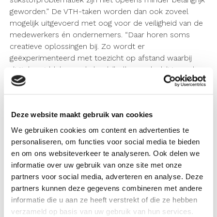
geworden.” De VTH-taken worden dan ook zoveel
mogelijk uitgevoerd met oog voor de veiligheid van de
medewerkers én ondernemers. “Daar horen soms
creatieve oplossingen bij. Zo wordt er
geëxperimenteerd met toezicht op afstand waarbij
digitale middelen zoals beeldbellen veelvuldig worden
ingezet. Ook wordt er naar passende oplossingen
gezocht voor bedrijven die het moeilijk hebben.
Bijvoorbeeld door bedrijven meer tijd te gunnen bij het
Deze website maakt gebruik van cookies
indienen van een melding in het
vergunningverleningsproces. Deze ervaringen worden
We gebruiken cookies om content en advertenties te
actief met elkaar gedeeld om zo te leren van elkaars
personaliseren, om functies voor social media te bieden
creativiteit. De omgevingsdiensten werken immers aan
en om ons websiteverkeer te analyseren. Ook delen we
het gezamenlijke doel van een schone en veilige
informatie over uw gebruik van onze site met onze
leefomgeving.”
partners voor social media, adverteren en analyse. Deze
partners kunnen deze gegevens combineren met andere
“Schouder aan schouder” met elkaar
informatie die u aan ze heeft verstrekt of die ze hebben
verzameld op basis van uw gebruik van hun services.
Naast de samenwerking met elkaar, wordt ook de