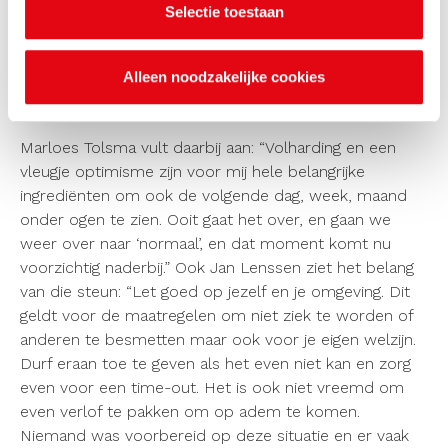
Selectie toestaan
dat ze collega’s een steuntje in de rug kunnen bieden.
Nico van Mourik: “Mijn wens is dat de medewerkers
het vol kunnen houden. Want de balans tussen werk en
Alleen noodzakelijke cookies
privé is nu lastig.”
Marloes Tolsma vult daarbij aan: “Volharding en een
vleugje optimisme zijn voor mij hele belangrijke
ingrediënten om ook de volgende dag, week, maand
onder ogen te zien. Ooit gaat het over, en gaan we
weer over naar ‘normaal’, en dat moment komt nu
voorzichtig naderbij.” Ook Jan Lenssen ziet het belang
van die steun: “Let goed op jezelf en je omgeving. Dit
geldt voor de maatregelen om niet ziek te worden of
anderen te besmetten maar ook voor je eigen welzijn.
Durf eraan toe te geven als het even niet kan en zorg
even voor een time-out. Het is ook niet vreemd om
even verlof te pakken om op adem te komen.
Niemand was voorbereid op deze situatie en er vaak