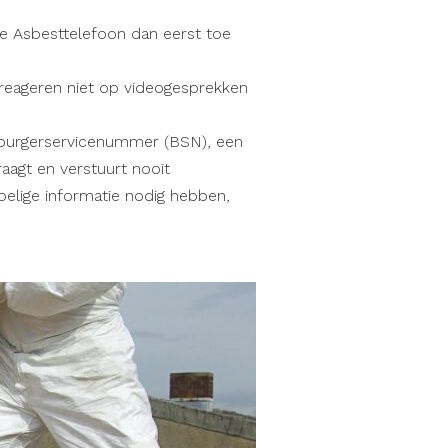
e Asbesttelefoon dan eerst toe
reageren niet op videogesprekken
w burgerservicenummer (BSN), een
agt en verstuurt nooit
oelige informatie nodig hebben,