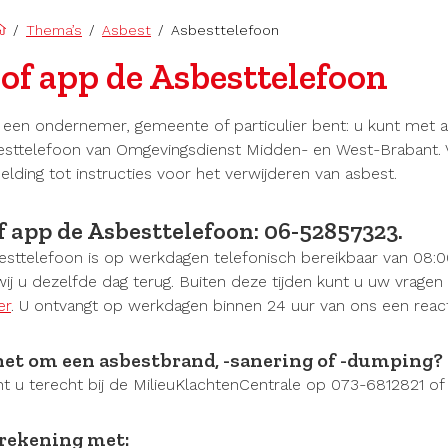
/
Thema’s
/
Asbest
/
Asbesttelefoon
 of app de Asbesttelefoon
 een ondernemer, gemeente of particulier bent: u kunt met al
sttelefoon van Omgevingsdienst Midden- en West-Brabant. 
lding tot instructies voor het verwijderen van asbest.
f app de Asbesttelefoon: 06-52857323.
sttelefoon is op werkdagen telefonisch bereikbaar van 08:00
wij u dezelfde dag terug. Buiten deze tijden kunt u uw vrage
er
. U ontvangt op werkdagen binnen 24 uur van ons een react
het om een asbestbrand, -sanering of -dumping?
t u terecht bij de MilieuKlachtenCentrale op 073-6812821 o
rekening met: