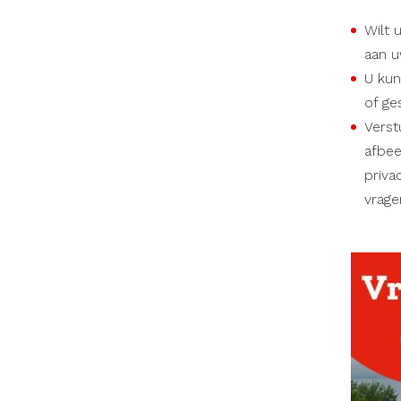
Wilt 
aan u
U kun
of ge
Verst
afbee
priva
vrage