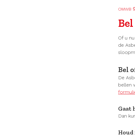
OMWB
Bel
Of u nu
de Asbe
sloopme
Bel o
De Asbe
bellen 
formuli
Gaat 
Dan kun
Houd 