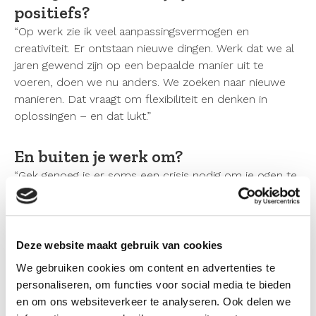
positiefs?
“Op werk zie ik veel aanpassingsvermogen en
creativiteit. Er ontstaan nieuwe dingen. Werk dat we al
jaren gewend zijn op een bepaalde manier uit te
voeren, doen we nu anders. We zoeken naar nieuwe
manieren. Dat vraagt om flexibiliteit en denken in
oplossingen – en dat lukt.”
En buiten je werk om?
“Gek genoeg is er soms een crisis nodig om je ogen te
openen voor nieuwe dingen. Ook letterlijk. Zo kijk ik
vanuit mijn appartement op de tweede verdieping op
een grote boom. Daar zie ik elke dag twee eksters een
nest bouwen. Ze voeren takjes af en aan. Een
Deze website maakt gebruik van cookies
supermooi proces! Normaal kijk ik ook al wel om me
We gebruiken cookies om content en advertenties te
heen naar de natuur, maar nu zie ik het letterlijk elke
personaliseren, om functies voor social media te bieden
minuut voor me gebeuren en sta daar bewuster bij stil.
en om ons websiteverkeer te analyseren. Ook delen we
De natuur gaat door, bouwt aan de toekomst. Net als