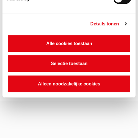
9
10
11
12
13
14
…
24
»
Details tonen
Alle cookies toestaan
Meer Actueel
Magazine OMWB [in beeld]
Selectie toestaan
Bekendmakingen vergunningen
Alleen noodzakelijke cookies
Actuele milieuklachten