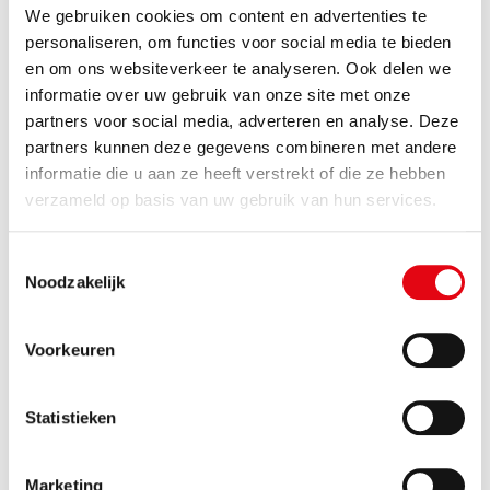
begint verandering’
We gebruiken cookies om content en advertenties te
personaliseren, om functies voor social media te bieden
19.01.2022
en om ons websiteverkeer te analyseren. Ook delen we
informatie over uw gebruik van onze site met onze
partners voor social media, adverteren en analyse. Deze
Omgevingsvisie-aanpak in
partners kunnen deze gegevens combineren met andere
BoZ: Van scepsis naar
informatie die u aan ze heeft verstrekt of die ze hebben
positieve energie
verzameld op basis van uw gebruik van hun services.
19.01.2022
Toestemmingsselectie
Noodzakelijk
“Omgevingswet raakt alles
wat gemeente is”
Voorkeuren
18.01.2022
Als het nieuwe kabinet niet op de rem trapt
Statistieken
is 2022 het jaar van de Omgevingswet.
Marketing
«
1
…
4
5
6
7
8