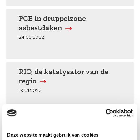
PCB in druppelzone
asbestdaken
24.05.2022
RIO, de katalysator van de
regio
19.01.2022
Omgevingswet nadert: ‘De
juiste mensen aan tafel, daar
Deze website maakt gebruik van cookies