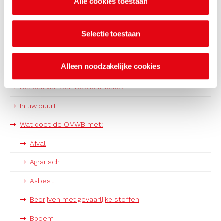
Alle cookies toestaan
Selectie toestaan
Doe een melding
Alleen noodzakelijke cookies
Heb ik een vergunning nodig?
Bezoek van een toezichthouder
In uw buurt
Wat doet de OMWB met:
Afval
Agrarisch
Asbest
Bedrijven met gevaarlijke stoffen
Bodem