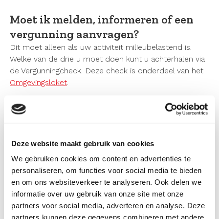
Moet ik melden, informeren of een
vergunning aanvragen?
Dit moet alleen als uw activiteit milieubelastend is.
Welke van de drie u moet doen kunt u achterhalen via
de Vergunningcheck. Deze check is onderdeel van het
Omgevingsloket
.
Wanneer moet ik melden?
Dit moet minimaal vier weken voordat u met de
activiteit start. Doet u dit later dan krijgt u te maken
Deze website maakt gebruik van cookies
met maatregelen.
We gebruiken cookies om content en advertenties te
personaliseren, om functies voor social media te bieden
Waar moet ik op letten bij het
en om ons websiteverkeer te analyseren. Ook delen we
melden?
informatie over uw gebruik van onze site met onze
partners voor social media, adverteren en analyse. Deze
Sinds de komst van de Omgevingswet doet u niet
partners kunnen deze gegevens combineren met andere