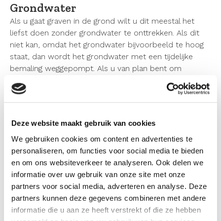
Grondwater
Als u gaat graven in de grond wilt u dit meestal het
liefst doen zonder grondwater te onttrekken. Als dit
niet kan, omdat het grondwater bijvoorbeeld te hoog
staat, dan wordt het grondwater met een tijdelijke
bemaling weggepompt. Als u van plan bent om
grondwater te saneren, omdat er sprake is van een
grondwaterverontreiniging, gelden er regels.
Meer informatie over grondwater
Deze website maakt gebruik van cookies
We gebruiken cookies om content en advertenties te
Eindonderzoek bodem
personaliseren, om functies voor social media te bieden
Gaat u als bedrijf stoppen met een bodembedreigende
en om ons websiteverkeer te analyseren. Ook delen we
activiteit? Lees op de
pagina over het eindonderzoek
informatie over uw gebruik van onze site met onze
bodem
wanneer u als bedrijf een eindonderzoek
partners voor social media, adverteren en analyse. Deze
bodem moet uitvoeren.
partners kunnen deze gegevens combineren met andere
informatie die u aan ze heeft verstrekt of die ze hebben