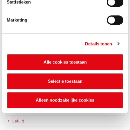
Statistieken
Veelgestelde vragen over asbest
Marketing
Bedrijven met gevaarlijke stoffen
Bodem
Details tonen
Graven of saneren van de bodem
Hergebruik van grond- en bouwstoffen
Alle cookies toestaan
Bodeminformatie opvragen
Grondwater
Selectie toestaan
Bouw en sloop
Circulaire economie
Alleen noodzakelijke cookies
Energiebesparing
Geluid