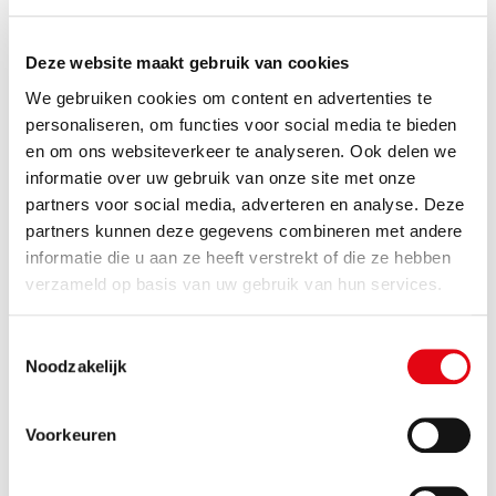
Deze website maakt gebruik van cookies
We gebruiken cookies om content en advertenties te
personaliseren, om functies voor social media te bieden
Lees meer over de samenwerking
en om ons websiteverkeer te analyseren. Ook delen we
in het buitengebied (SSiB)
informatie over uw gebruik van onze site met onze
partners voor social media, adverteren en analyse. Deze
partners kunnen deze gegevens combineren met andere
informatie die u aan ze heeft verstrekt of die ze hebben
verzameld op basis van uw gebruik van hun services.
Afval
Afvaldumpingen
Toestemmingsselectie
Noodzakelijk
Agrarisch
Asbest
Voorkeuren
Bel of app de Asbesttelefoon
Stappenplan asbest verwijderen