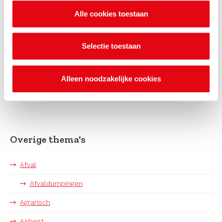
Meer informatie over de
Alle cookies toestaan
Omgevingswet
Ga naar het IPLO
Selectie toestaan
Bekijk pagina
Alleen noodzakelijke cookies
Overige thema's
Afval
Afvaldumpingen
Agrarisch
Asbest