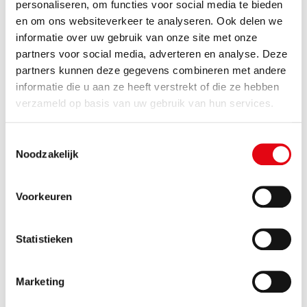
personaliseren, om functies voor social media te bieden
De OMWB draagt in het kader van de KRW bij aan een
en om ons websiteverkeer te analyseren. Ook delen we
betere waterkwaliteit door VTH-taken
informatie over uw gebruik van onze site met onze
(Vergunningverlening, Toezicht en Handhaving) uit te
partners voor social media, adverteren en analyse. Deze
voeren. Onder andere door zich te richten op het
partners kunnen deze gegevens combineren met andere
voorkomen van lozingen van ongewenste stoffen, het
informatie die u aan ze heeft verstrekt of die ze hebben
controleren van bedrijven en het handhaven bij
verzameld op basis van uw gebruik van hun services.
risicovolle lozingen.
Lozen bij bronneringen
Toestemmingsselectie
Noodzakelijk
Bij het lozen van bemalingswater voor bouwprojecten
en bodemsaneringen moet de ontwikkelaar en/of
uitvoerder voldoen aan de informatieplicht via het
Voorkeuren
Omgevingsloket. voldoen aan de Omgevingswet. De
OMWB beoordeelt of de bemaling bestaande
Statistieken
verontreinigingen in het gebied kan aantrekken.
Daarnaast stemmen we met de rioolbeheerder af of
het rioolstelsel dit bemalingsdebiet kan verwerken.
Marketing