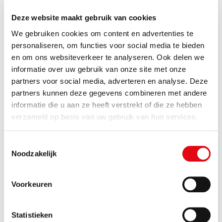
Meer informatie?
Deze website maakt gebruik van cookies
Heeft u vragen over onderzoek naar watervervuiling?
We gebruiken cookies om content en advertenties te
Neem dan contact op met Jack van Velthuijsen
personaliseren, om functies voor social media te bieden
(
j.vanvelthuijsen@omwb.nl
) of Jan-Willem van Zon
en om ons websiteverkeer te analyseren. Ook delen we
(
j.vanzon@omwb.nl
)
informatie over uw gebruik van onze site met onze
partners voor social media, adverteren en analyse. Deze
partners kunnen deze gegevens combineren met andere
informatie die u aan ze heeft verstrekt of die ze hebben
Afval
verzameld op basis van uw gebruik van hun services.
Afvaldumpingen
Toestemmingsselectie
Agrarisch
Noodzakelijk
Asbest
Bel of app de Asbesttelefoon
Voorkeuren
Stappenplan asbest verwijderen
Statistieken
Veelgestelde vragen over asbest