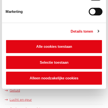
Bedrijven met gevaarlijke stoffen
Marketing
Bodem
Graven of saneren van de bodem
Details tonen
Hergebruik van grond- en bouwstoffen
Bodeminformatie opvragen
Alle cookies toestaan
Grondwater
Selectie toestaan
Bouw en sloop
Circulaire economie
Alleen noodzakelijke cookies
Energiebesparing
Geluid
Lucht en geur