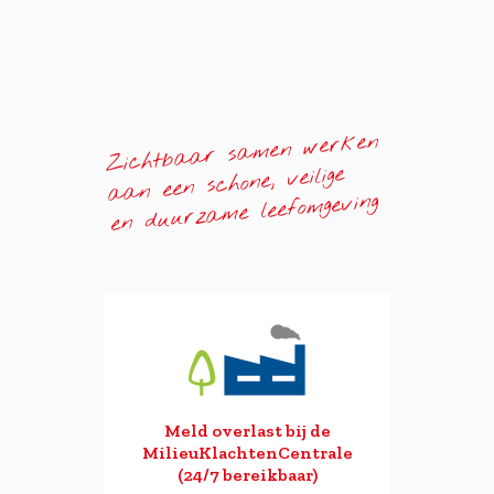
Zichtbaar samen werken
aan een schone, veilige
en duurzame leefomgeving
Meld overlast bij de
MilieuKlachtenCentrale
(24/7 bereikbaar)