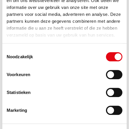
en om ons websiteverkeer te analyseren. Ook delen we
informatie over uw gebruik van onze site met onze
Afvaldumpingen
partners voor social media, adverteren en analyse. Deze
Agrarisch
partners kunnen deze gegevens combineren met andere
informatie die u aan ze heeft verstrekt of die ze hebben
Asbest
verzameld op basis van uw gebruik van hun services.
Bel of app de Asbesttelefoon
Toestemmingsselectie
Stappenplan asbest verwijderen
Noodzakelijk
Veelgestelde vragen over asbest
Bedrijven met gevaarlijke stoffen
Voorkeuren
Bodem
Statistieken
Graven of saneren van de bodem
Hergebruik van grond- en bouwstoffen
Marketing
Bodeminformatie opvragen
Grondwater